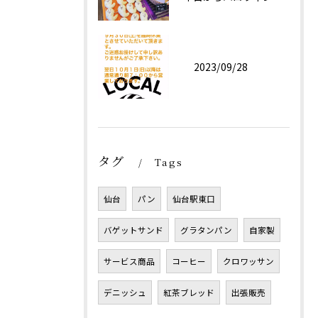
2023/09/28
タグ
Tags
仙台
パン
仙台駅東口
バゲットサンド
グラタンパン
自家製
サービス商品
コーヒー
クロワッサン
デニッシュ
紅茶ブレッド
出張販売