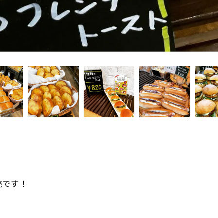
売です！
。